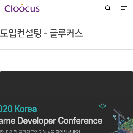
도입컨설팅 - 클루커스
Hit enter to search or ESC to close