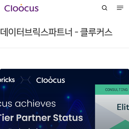
데이터브릭스파트너 - 클루커스
Hit enter to search or ESC to close