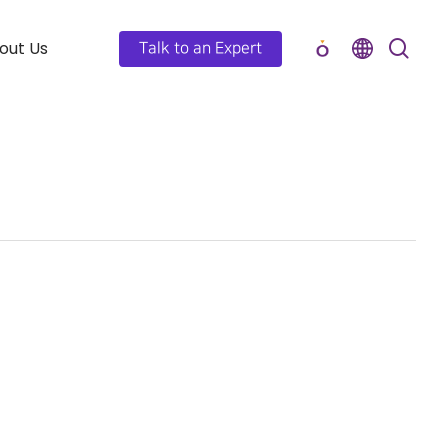
out Us
Talk to an Expert