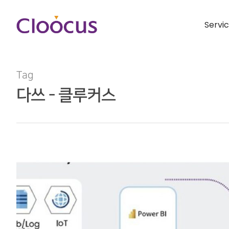
Servi
Tag
다쓰 - 클루커스
Hit enter to search or ESC to close