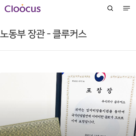
노동부 장관 - 클루커스
Hit enter to search or ESC to close