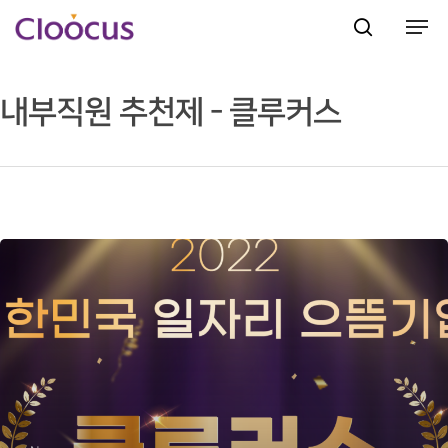
내부직원 추천제 - 클루커스
Hit enter to search or ESC to close