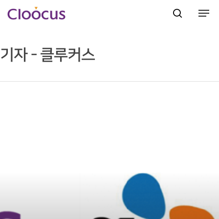
기자 - 클루커스
Hit enter to search or ESC to close