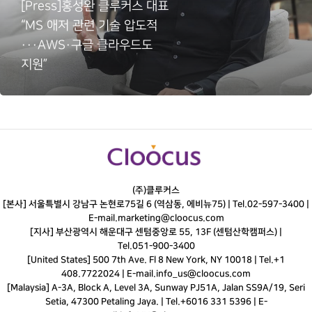
[Press]홍성완 클루커스 대표
“MS 애저 관련 기술 압도적
···AWS·구글 클라우드도
지원”
(주)클루커스
[본사] 서울특별시 강남구 논현로75길 6 (역삼동, 에비뉴75) |
Tel.
02-597-3400
|
E-mail.
marketing@cloocus.com
[지사] 부산광역시 해운대구 센텀중앙로 55, 13F (센텀산학캠퍼스) |
Tel.
051-900-3400
[United States] 500 7th Ave. Fl 8 New York, NY 10018 | Tel.+1
408.7722024 | E-mail.
info_us@cloocus.com
[Malaysia] A-3A, Block A, Level 3A, Sunway PJ51A, Jalan SS9A/19, Seri
Setia, 47300 Petaling Jaya. | Tel.+6016 331 5396 | E-