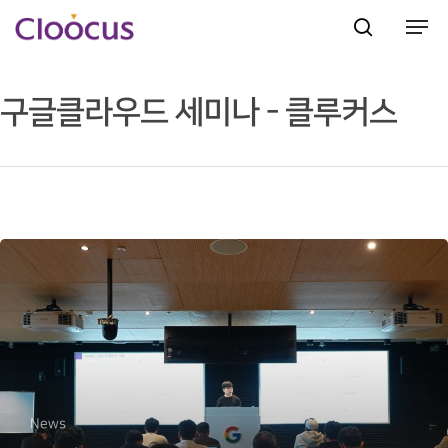
구글클라우드 세미나 - 클루커스
Hit enter to search or ESC to close
News