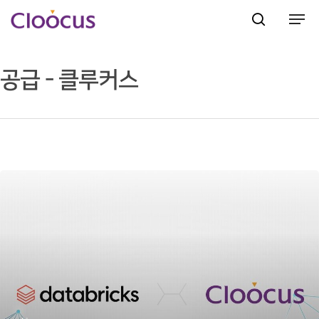
공급 - 클루커스
Hit enter to search or ESC to close