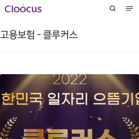
고용보험 - 클루커스
Hit enter to search or ESC to close