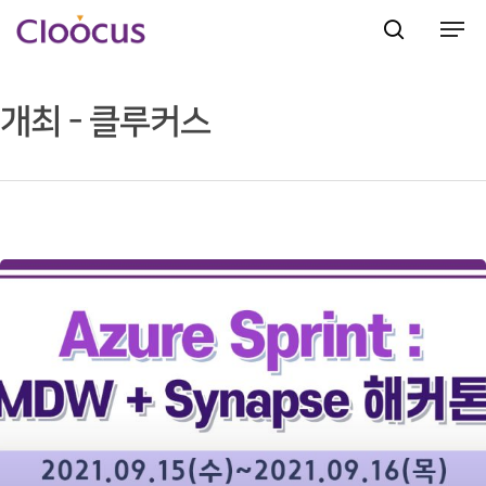
개최 - 클루커스
Hit enter to search or ESC to close