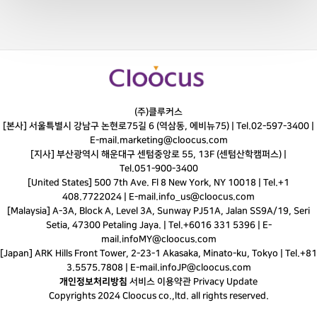
(주)클루커스
[본사] 서울특별시 강남구 논현로75길 6 (역삼동, 에비뉴75) |
Tel.
02-597-3400
|
E-mail.
marketing@cloocus.com
[지사] 부산광역시 해운대구 센텀중앙로 55, 13F (센텀산학캠퍼스) |
Tel.
051-900-3400
[United States] 500 7th Ave. Fl 8 New York, NY 10018 | Tel.+1
408.7722024 | E-mail.
info_us@cloocus.com
[Malaysia] A-3A, Block A, Level 3A, Sunway PJ51A, Jalan SS9A/19, Seri
Setia, 47300 Petaling Jaya. | Tel.+6016 331 5396 | E-
mail.
infoMY@cloocus.com
[Japan] ARK Hills Front Tower, 2-23-1 Akasaka, Minato-ku, Tokyo | Tel.+81
3.5575.7808 | E-mail.
infoJP@cloocus.com
개인정보처리방침
서비스 이용약관
Privacy Update
Copyrights 2024 Cloocus co.,ltd. all rights reserved.