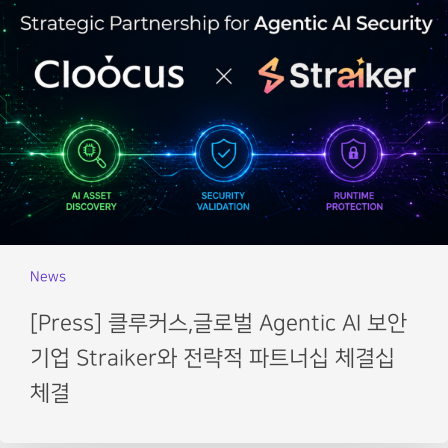
News
[Press] 클루커스,글로벌 Agentic AI 보안
기업 Straiker와 전략적 파트너십 체결십
체결