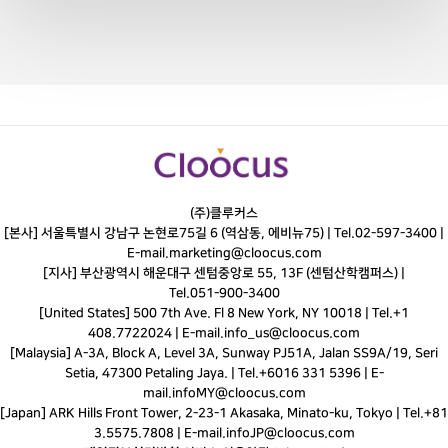
(주)클루커스
[본사] 서울특별시 강남구 논현로75길 6 (역삼동, 에비뉴75) |
Tel.
02-597-3400
|
E-mail.
marketing@cloocus.com
[지사] 부산광역시 해운대구 센텀중앙로 55, 13F (센텀산학캠퍼스) |
Tel.
051-900-3400
[United States] 500 7th Ave. Fl 8 New York, NY 10018 | Tel.+1
408.7722024 | E-mail.
info_us@cloocus.com
[Malaysia] A-3A, Block A, Level 3A, Sunway PJ51A, Jalan SS9A/19, Seri
Setia, 47300 Petaling Jaya. | Tel.+6016 331 5396 | E-
mail.
infoMY@cloocus.com
[Japan] ARK Hills Front Tower, 2-23-1 Akasaka, Minato-ku, Tokyo | Tel.+81
3.5575.7808 | E-mail.
infoJP@cloocus.com