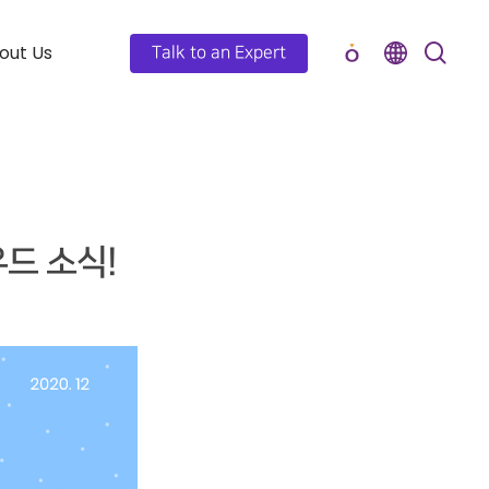
out Us
Talk to an Expert
우드 소식!