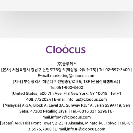
(주)클루커스
[본사] 서울특별시 강남구 논현로75길 6 (역삼동, 에비뉴75) |
Tel.
02-597-3400
|
E-mail.
marketing@cloocus.com
[지사] 부산광역시 해운대구 센텀중앙로 55, 13F (센텀산학캠퍼스) |
Tel.
051-900-3400
[United States] 500 7th Ave. Fl 8 New York, NY 10018 | Tel.+1
408.7722024 | E-mail.
info_us@cloocus.com
[Malaysia] A-3A, Block A, Level 3A, Sunway PJ51A, Jalan SS9A/19, Seri
Setia, 47300 Petaling Jaya. | Tel.+6016 331 5396 | E-
mail.
infoMY@cloocus.com
[Japan] ARK Hills Front Tower, 2-23-1 Akasaka, Minato-ku, Tokyo | Tel.+81
3.5575.7808 | E-mail.
infoJP@cloocus.com