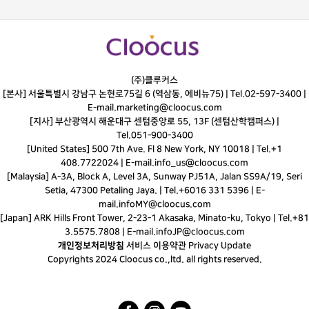
(주)클루커스
[본사] 서울특별시 강남구 논현로75길 6 (역삼동, 에비뉴75) |
Tel.
02-597-3400
|
E-mail.
marketing@cloocus.com
[지사] 부산광역시 해운대구 센텀중앙로 55, 13F (센텀산학캠퍼스) |
Tel.
051-900-3400
[United States] 500 7th Ave. Fl 8 New York, NY 10018 | Tel.+1
408.7722024 | E-mail.
info_us@cloocus.com
[Malaysia] A-3A, Block A, Level 3A, Sunway PJ51A, Jalan SS9A/19, Seri
Setia, 47300 Petaling Jaya. | Tel.+6016 331 5396 | E-
mail.
infoMY@cloocus.com
[Japan] ARK Hills Front Tower, 2-23-1 Akasaka, Minato-ku, Tokyo | Tel.+81
3.5575.7808 | E-mail.
infoJP@cloocus.com
개인정보처리방침
서비스 이용약관
Privacy Update
Copyrights 2024 Cloocus co.,ltd. all rights reserved.