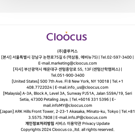
(주)클루커스
[본사] 서울특별시 강남구 논현로75길 6 (역삼동, 에비뉴75) |
Tel.
02-597-3400
|
E-mail.
marketing@cloocus.com
[지사] 부산광역시 해운대구 센텀중앙로 55, 13F (센텀산학캠퍼스) |
Tel.
051-900-3400
[United States] 500 7th Ave. Fl 8 New York, NY 10018 | Tel.+1
408.7722024 | E-mail.
info_us@cloocus.com
[Malaysia] A-3A, Block A, Level 3A, Sunway PJ51A, Jalan SS9A/19, Seri
Setia, 47300 Petaling Jaya. | Tel.+6016 331 5396 | E-
mail.
infoMY@cloocus.com
[Japan] ARK Hills Front Tower, 2-23-1 Akasaka, Minato-ku, Tokyo | Tel.+81
3.5575.7808 | E-mail.
infoJP@cloocus.com
개인정보처리방침
서비스 이용약관
Privacy Update
Copyrights 2024 Cloocus co.,ltd. all rights reserved.