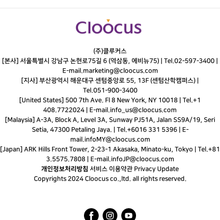
(주)클루커스
[본사] 서울특별시 강남구 논현로75길 6 (역삼동, 에비뉴75) |
Tel.
02-597-3400
|
E-mail.
marketing@cloocus.com
[지사] 부산광역시 해운대구 센텀중앙로 55, 13F (센텀산학캠퍼스) |
Tel.
051-900-3400
[United States] 500 7th Ave. Fl 8 New York, NY 10018 | Tel.+1
408.7722024 | E-mail.
info_us@cloocus.com
[Malaysia] A-3A, Block A, Level 3A, Sunway PJ51A, Jalan SS9A/19, Seri
Setia, 47300 Petaling Jaya. | Tel.+6016 331 5396 | E-
mail.
infoMY@cloocus.com
[Japan] ARK Hills Front Tower, 2-23-1 Akasaka, Minato-ku, Tokyo | Tel.+81
3.5575.7808 | E-mail.
infoJP@cloocus.com
개인정보처리방침
서비스 이용약관
Privacy Update
Copyrights 2024 Cloocus co.,ltd. all rights reserved.