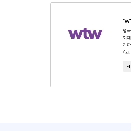
“W
영국
최대
기하
Az
자