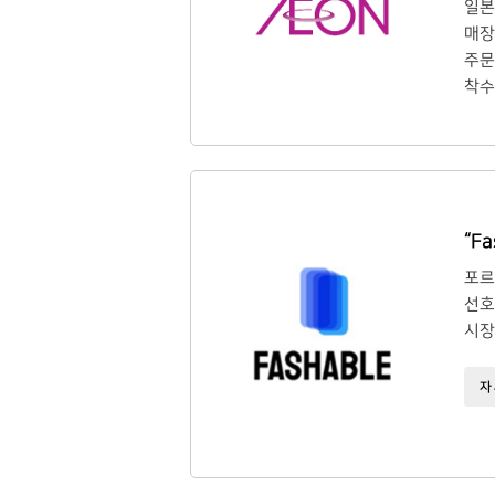
일본
매장
주문
착수
“F
포르
선호
시장
자