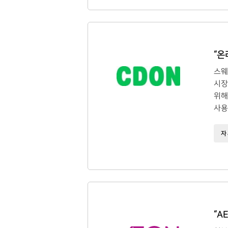
“온
스웨
시장
위해 
사용
자
“A