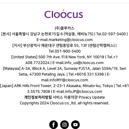
(주)클루커스
[본사] 서울특별시 강남구 논현로75길 6 (역삼동, 에비뉴75) |
Tel.
02-597-3400
|
E-mail.
marketing@cloocus.com
[지사] 부산광역시 해운대구 센텀중앙로 55, 13F (센텀산학캠퍼스) |
Tel.
051-900-3400
[United States] 500 7th Ave. Fl 8 New York, NY 10018 | Tel.+1
408.7722024 | E-mail.
info_us@cloocus.com
[Malaysia] A-3A, Block A, Level 3A, Sunway PJ51A, Jalan SS9A/19, Seri
Setia, 47300 Petaling Jaya. | Tel.+6016 331 5396 | E-
mail.
infoMY@cloocus.com
[Japan] ARK Hills Front Tower, 2-23-1 Akasaka, Minato-ku, Tokyo | Tel.+81
3.5575.7808 | E-mail.
infoJP@cloocus.com
개인정보처리방침
서비스 이용약관
Privacy Update
Copyrights 2024 Cloocus co.,ltd. all rights reserved.