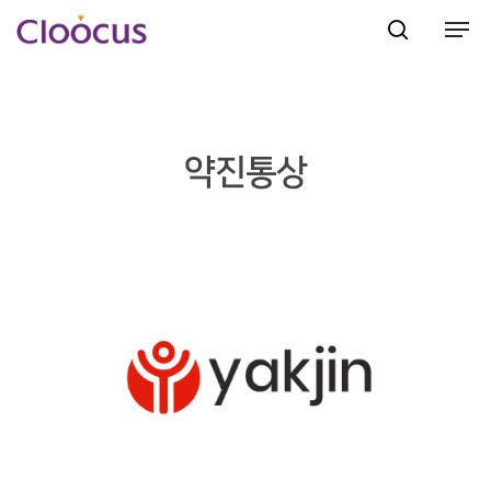
Hit enter to search or ESC to close
약진통상