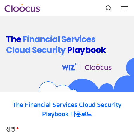
The
Financial Services
Hit enter to search or ESC to close
Cloud Security
Playbook
The Financial Services Cloud Security
Playbook 다운로드
성명
*