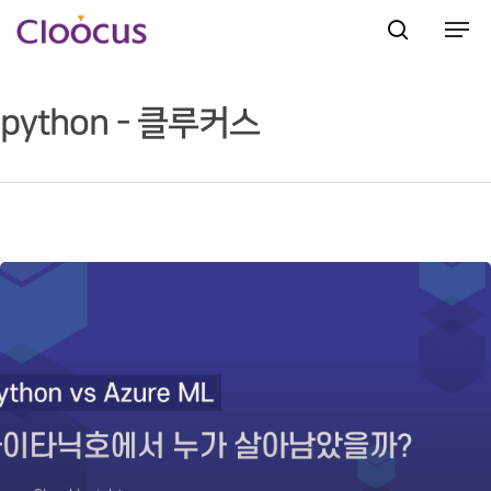
python - 클루커스
Hit enter to search or ESC to close