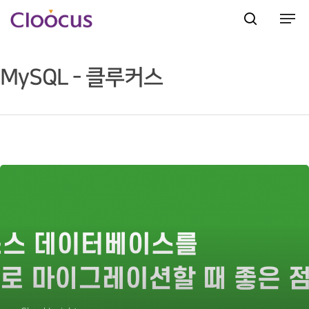
MySQL - 클루커스
Hit enter to search or ESC to close