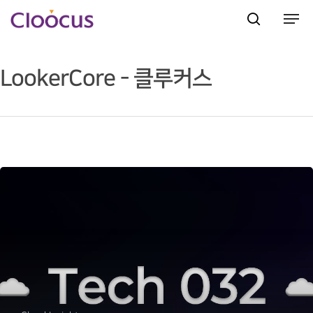
LookerCore - 클루커스
Hit enter to search or ESC to close