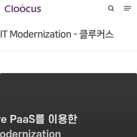
IT Modernization - 클루커스
Hit enter to search or ESC to close