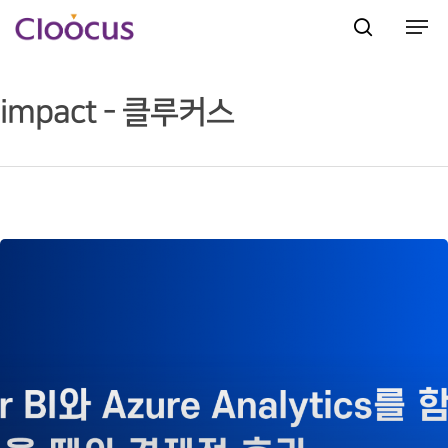
impact - 클루커스
Hit enter to search or ESC to close