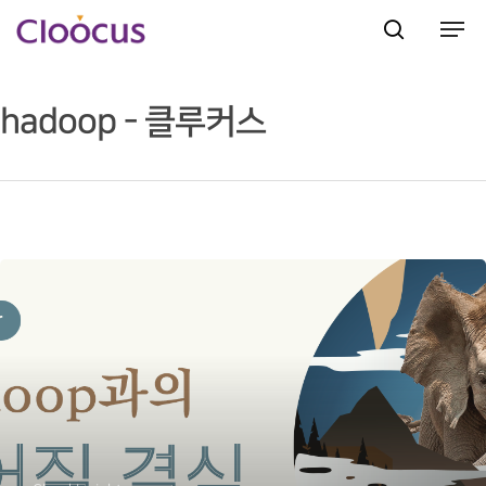
hadoop - 클루커스
Hit enter to search or ESC to close