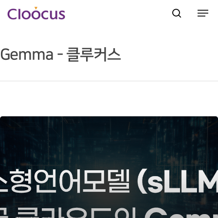
Gemma - 클루커스
Hit enter to search or ESC to close