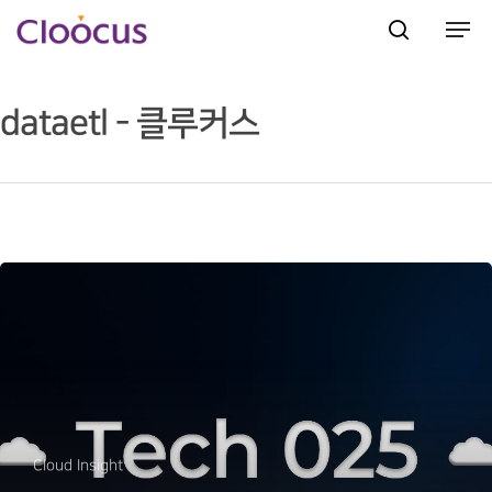
dataetl - 클루커스
Hit enter to search or ESC to close
Cloud Insight