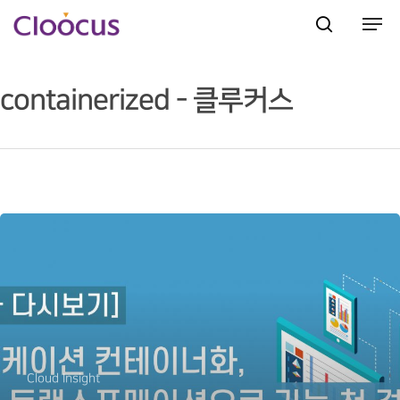
containerized - 클루커스
Hit enter to search or ESC to close
Cloud Insight