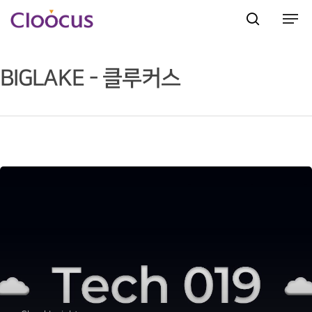
BIGLAKE - 클루커스
Hit enter to search or ESC to close