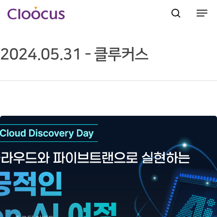
2024.05.31 - 클루커스
Hit enter to search or ESC to close