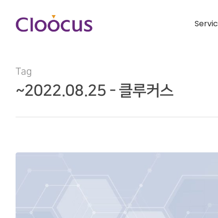
Servi
Tag
~2022.08.25 - 클루커스
Hit enter to search or ESC to close