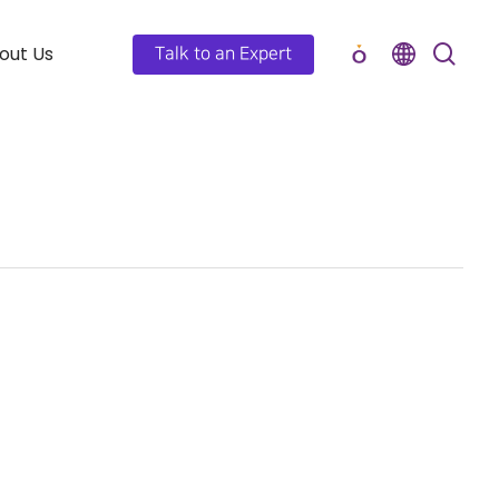
out Us
Talk to an Expert