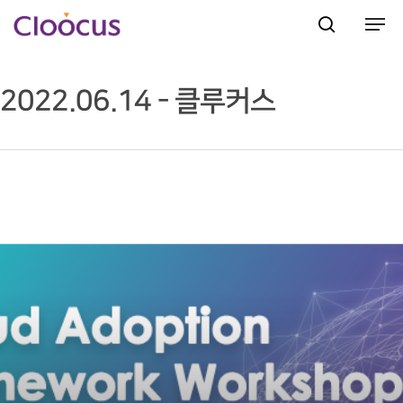
2022.06.14 - 클루커스
Hit enter to search or ESC to close