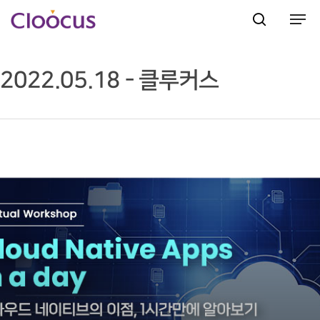
2022.05.18 - 클루커스
Hit enter to search or ESC to close