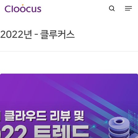
2022년 - 클루커스
Hit enter to search or ESC to close