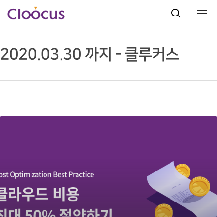
2020.03.30 까지 - 클루커스
Hit enter to search or ESC to close