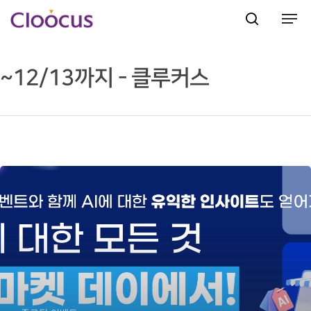
~12/13까지 - 클루커스
Hit enter to search or ESC to close