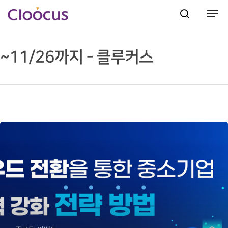
~11/26까지 - 클루커스
Hit enter to search or ESC to close