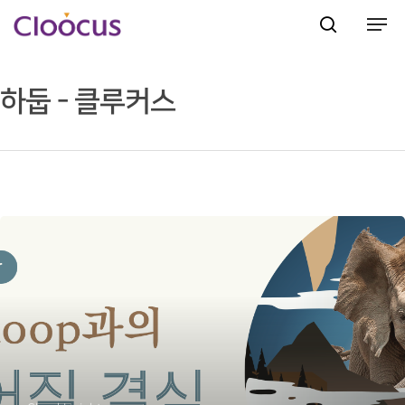
하둡 - 클루커스
Hit enter to search or ESC to close