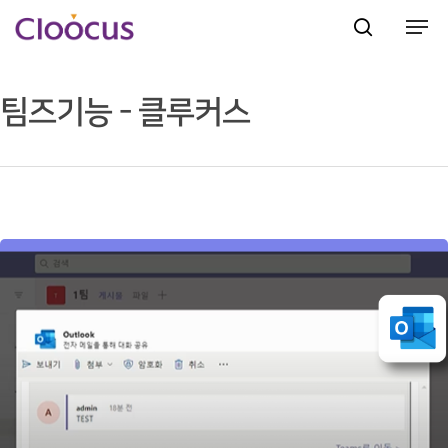
팀즈기능 - 클루커스
Hit enter to search or ESC to close