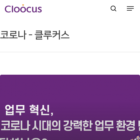
코로나 - 클루커스
Hit enter to search or ESC to close