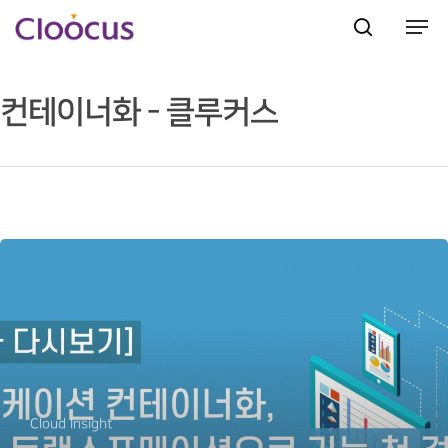
컨테이너화 - 클루커스
Hit enter to search or ESC to close
Cloud Insight