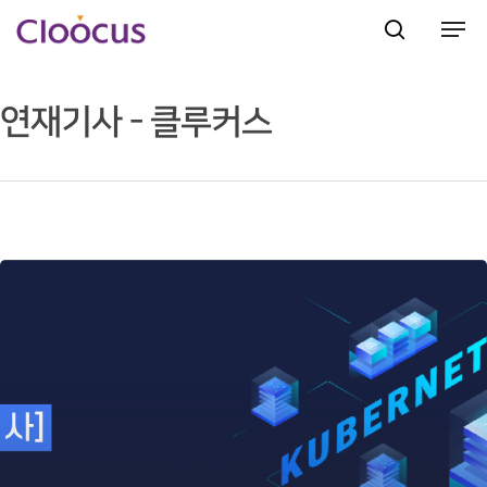
연재기사 - 클루커스
Hit enter to search or ESC to close