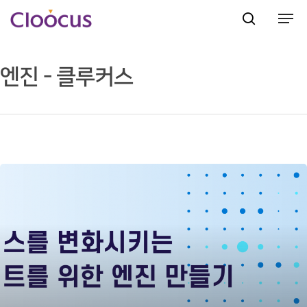
엔진 - 클루커스
Hit enter to search or ESC to close