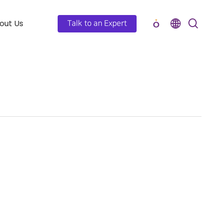
out Us
Talk to an Expert