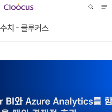
수치 - 클루커스
Hit enter to search or ESC to close