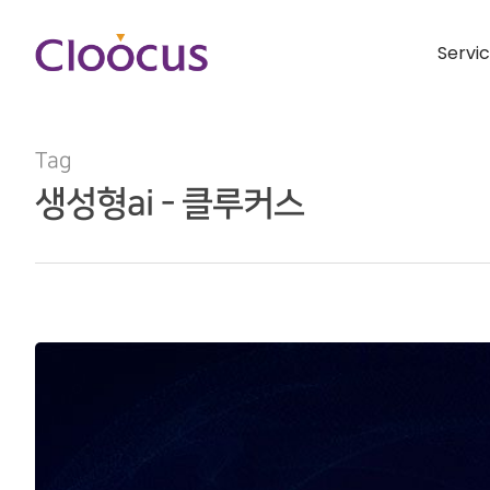
Servi
Tag
생성형ai - 클루커스
Hit enter to search or ESC to close