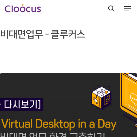
비대면업무 - 클루커스
Hit enter to search or ESC to close